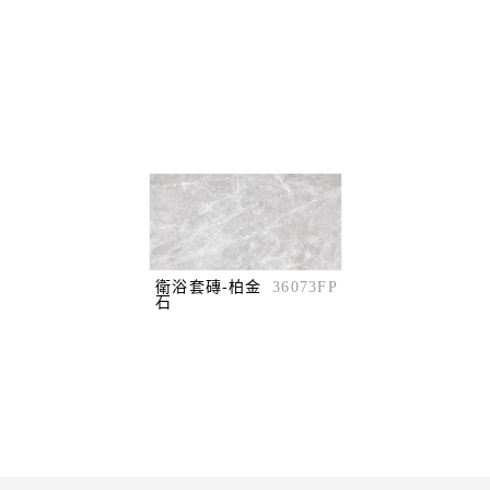
之任
權
或轉
衛浴套磚-柏金
36073FP
石
圖品
覽器