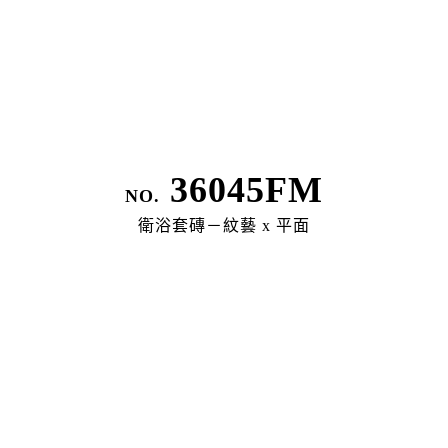
Legal Policy
36045FM
隱私權政策
NO.
衛浴套磚－紋藝 x 平面