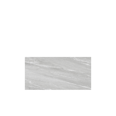
此網
網
衛浴套磚－紋藝