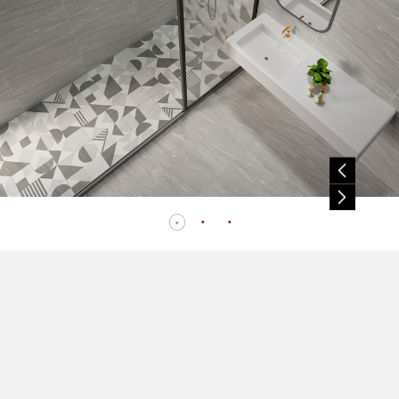
授權
。
之任
權
或轉