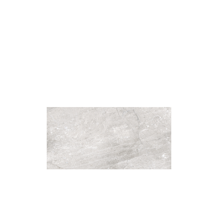
此網
網
衛浴套磚－紋藝