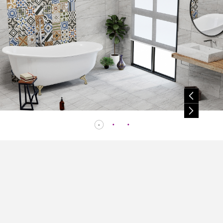
授權
。
之任
權
或轉