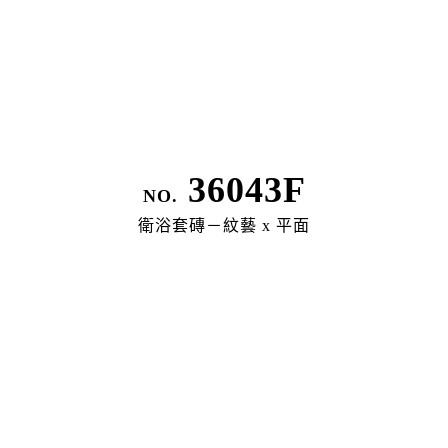
Legal Policy
36043F
隱私權政策
NO.
衛浴套磚－紋藝 x 平面