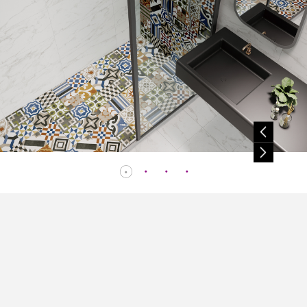
授權
。
之任
權
或轉