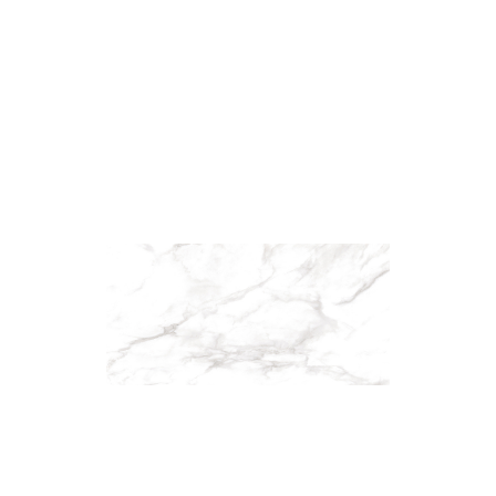
此網
網
衛浴套磚－紋藝