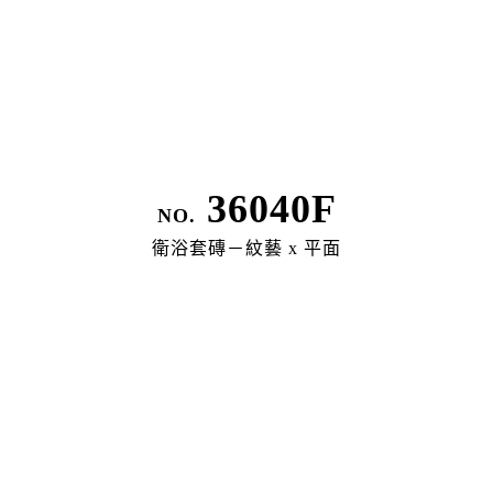
Legal Policy
36040F
隱私權政策
NO.
衛浴套磚－紋藝 x 平面