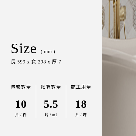
Size
30242RA
防滑設計
( mm )
長 599 x 寬 298 x 厚 7
包裝數量
換算數量
施工用量
10
5.5
18
片 / 件
片 / m2
片 / 坪
30247RA
防滑設計