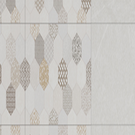
我們的產品
空
衛浴套磚－紋藝