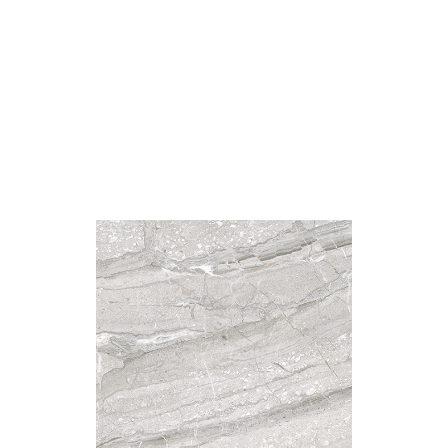
此網
網
衛浴套磚－紋藝