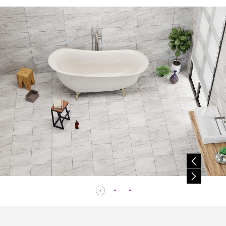
授權
。
之任
權
或轉