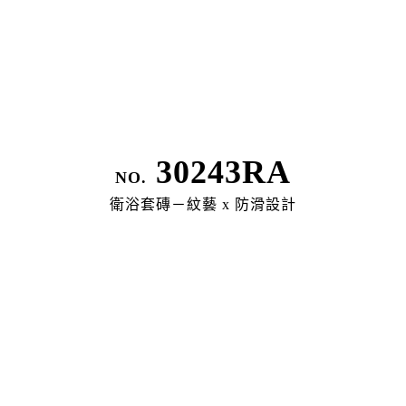
Legal Policy
30243RA
隱私權政策
NO.
衛浴套磚－紋藝 x 防滑設計