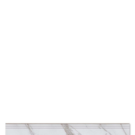
Tian Yi
天藝
個人
留原
方式