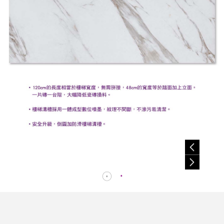
以商
網站
授權
。
之任
權
或轉