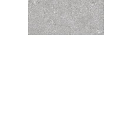
厚片石板磚2.0
個人
留原
方式