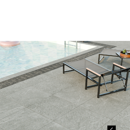
以商
網站
授權
。
之任
權
或轉