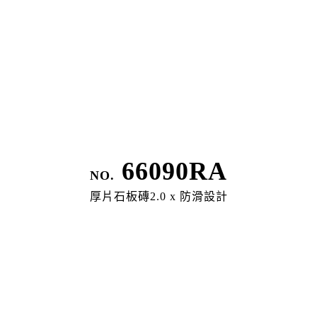
Legal Policy
隱私權政策
66090RA
NO.
厚片石板磚2.0 x 防滑設計