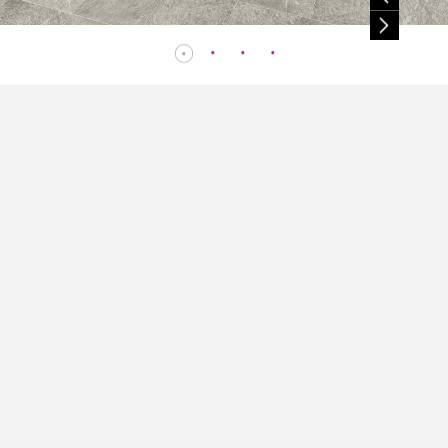
方式
以商
網站
Size
授權
( mm )
。
長 x 寬 x 厚
之任
包裝數量
換算數量
施工用量
權
或轉
片 / 件
片 / m2
片 / 坪